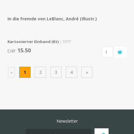
In die Fremde von LeBlanc, André (Illustr.)
Kartonierter Einband (Kt)
| 1977
15.50
CHF
«
1
2
3
4
»
Newsletter