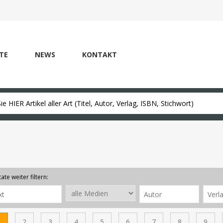
TE
NEWS
KONTAKT
ate weiter filtern:
1
2
3
4
5
6
7
8
9