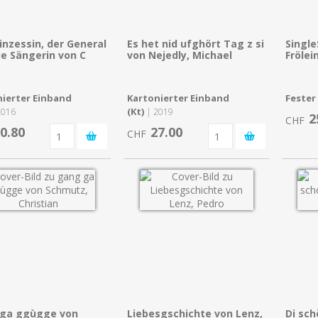
inzessin, der General
Es het nid ufghört Tag z si
Singl
ie Sängerin von C
von Nejedly, Michael
Frölei
ierter Einband
Kartonierter Einband
Fester
(Kt)
2016
| 2019
2
CHF
0.80
27.00
CHF
ga ggùgge von
Liebesgschichte von Lenz,
Di sch