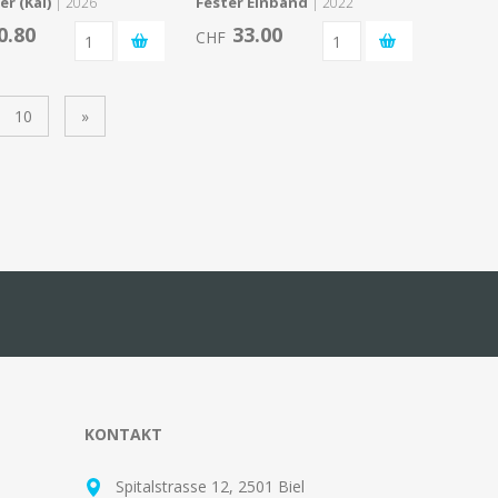
r (Kal)
Fester Einband
| 2026
| 2022
0.80
33.00
CHF
10
»
KONTAKT
Spitalstrasse 12, 2501 Biel