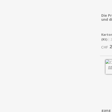
Die Pr
und d
Karton
(Kt)
| 
2
CHF
gang 