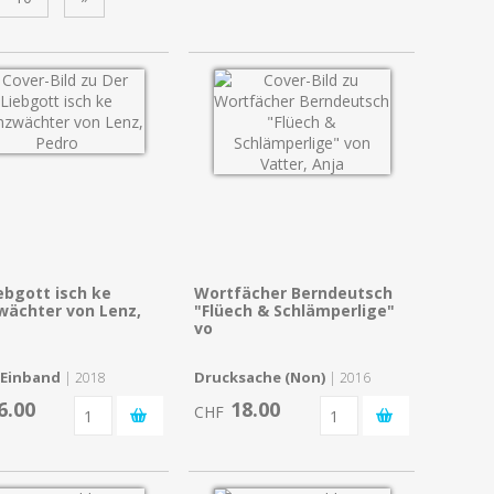
ebgott isch ke
Wortfächer Berndeutsch
wächter von Lenz,
"Flüech & Schlämperlige"
vo
 Einband
Drucksache (Non)
| 2018
| 2016
6.00
18.00
CHF