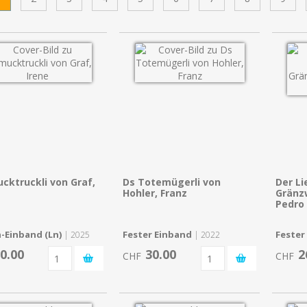
cktruckli von Graf,
Ds Totemügerli von
Der Li
Hohler, Franz
Gränz
Pedro
-Einband (Ln)
Fester Einband
Fester
| 2025
| 2022
0.00
30.00
2
CHF
CHF