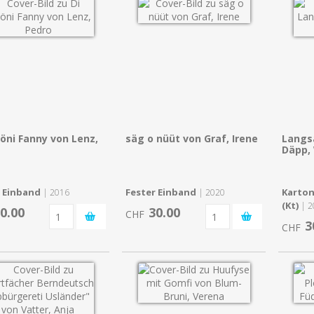
höni Fanny von Lenz,
säg o nüüt von Graf, Irene
Langs
Däpp,
r Einband
Fester Einband
Karton
| 2016
| 2020
(Kt)
| 2
0.00
30.00
CHF
3
CHF