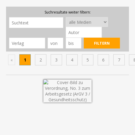
Suchresultate weiter filtern:
«
1
2
3
4
5
6
7