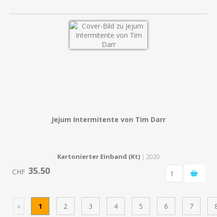
Jejum Intermitente von Tim Darr
Kartonierter Einband (Kt)
| 2020
35.50
CHF
«
1
2
3
4
5
6
7