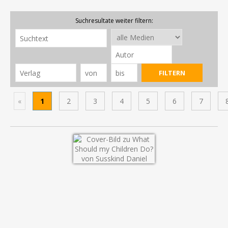
Suchresultate weiter filtern:
«
1
2
3
4
5
6
7