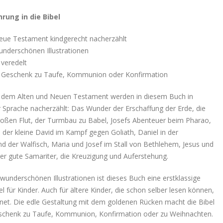
rung in die Bibel
Neue Testament kindgerecht nacherzählt
wunderschönen Illustrationen
 veredelt
s Geschenk zu Taufe, Kommunion oder Konfirmation
s dem Alten und Neuen Testament werden in diesem Buch in
r Sprache nacherzählt: Das Wunder der Erschaffung der Erde, die
roßen Flut, der Turmbau zu Babel, Josefs Abenteuer beim Pharao,
der kleine David im Kampf gegen Goliath, Daniel in der
d der Walfisch, Maria und Josef im Stall von Bethlehem, Jesus und
der gute Samariter, die Kreuzigung und Auferstehung.
 wunderschönen Illustrationen ist dieses Buch eine erstklassige
el für Kinder. Auch für ältere Kinder, die schon selber lesen können,
ignet. Die edle Gestaltung mit dem goldenen Rücken macht die Bibel
schenk zu Taufe, Kommunion, Konfirmation oder zu Weihnachten.