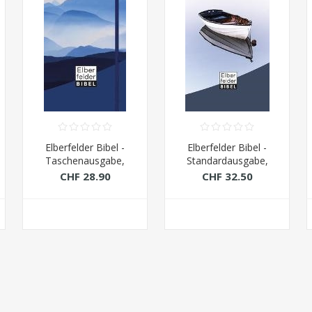
Elberfelder Bibel -
Elberfelder Bibel -
Taschenausgabe,
Standardausgabe,
Motiv Berge, mit
Motiv Boot
CHF 28.90
CHF 32.50
Gummiband