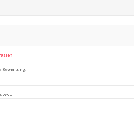
rfassen
ie Bewertung:
stext: