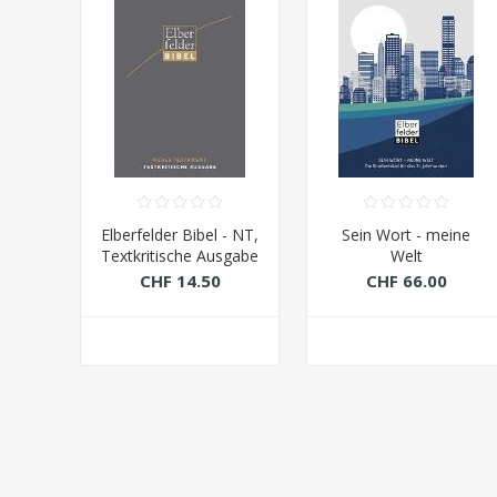
 mit
Elberfelder Bibel - NT,
Sein Wort - meine
Textkritische Ausgabe
Welt
von Welte, Michael
CHF 14.50
CHF 66.00