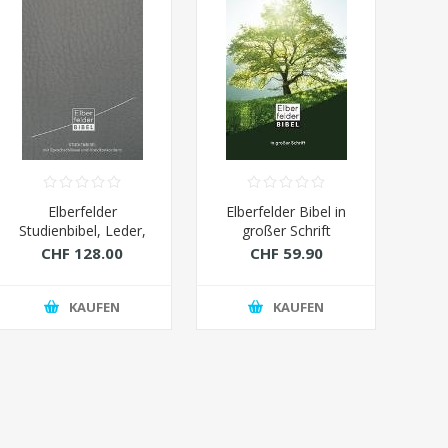
Elberfelder
Elberfelder Bibel in
Studienbibel, Leder,
großer Schrift
mit Sprachschlüssel
K
CHF 128.00
CHF 59.90
und Handkonkordanz
Spr
H
KAUFEN
KAUFEN