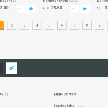
ufspaket
Nonbook (Non)
Nonbo
|
| 2023
3.00
23.50
3
CHF
CHF
1
2
3
4
5
6
7
8
9
RVICE
MEIN KONTO
Kunden-Information