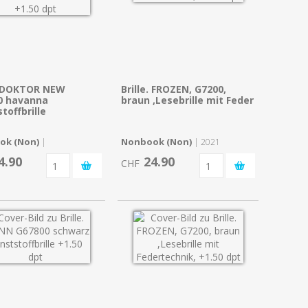
e. DOKTOR NEW
Brille. FROZEN, G7200,
0 havanna
braun ,Lesebrille mit Feder
toffbrille
ok (Non)
Nonbook (Non)
|
| 2021
4.90
24.90
CHF