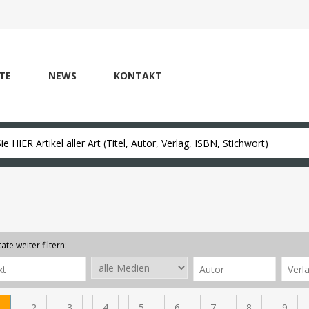
TE
NEWS
KONTAKT
ate weiter filtern:
1
2
3
4
5
6
7
8
9