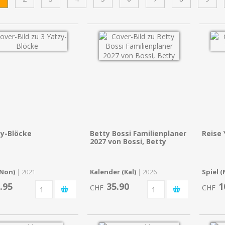
zy-Blöcke
Betty Bossi Familienplaner
Reise 
2027 von Bossi, Betty
(Non)
Kalender (Kal)
Spiel 
| 2021
| 2026
.95
35.90
1
CHF
CHF