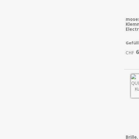
moses.
Klemm
Electr
Gefüll
6
CHF
Brill