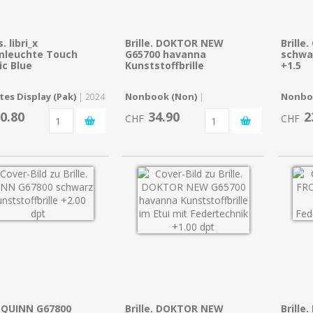
 libri_x
Brille. DOKTOR NEW
Brille
leuchte Touch
G65700 havanna
schwar
ic Blue
Kunststoffbrille
+1.5
tes Display (Pak)
Nonbook (Non)
Nonbo
| 2024
|
0.80
34.90
2
CHF
CHF
e. QUINN G67800
Brille. DOKTOR NEW
Brille