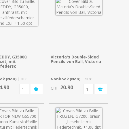
. EDDY, G35000,
Victoria's Double-Sided
zit, mit
Pencils von Ball, Victoria
lfedersc
ok (Non)
Nonbook (Non)
| 2021
| 2026
4.90
20.90
CHF