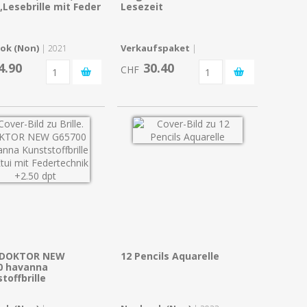
,Lesebrille mit Feder
Lesezeit
ok (Non)
Verkaufspaket
| 2021
|
4.90
30.40
CHF
e. DOKTOR NEW
12 Pencils Aquarelle
0 havanna
toffbrille