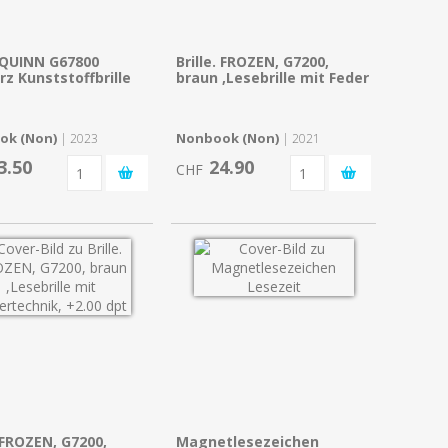
. QUINN G67800
Brille. FROZEN, G7200,
z Kunststoffbrille
braun ,Lesebrille mit Feder
ok (Non)
Nonbook (Non)
| 2023
| 2021
3.50
24.90
CHF
. FROZEN, G7200,
Magnetlesezeichen