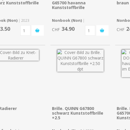
rz Kunststoffbrille
G65700 havanna
braun 
Kunststoffbrille
ok (Non)
Nonbook (Non)
Nonbo
| 2023
|
3.50
34.90
2
CHF
CHF
Radierer
Brille. QUINN G67800
Brill
schwarz Kunststoffbrille
G6570
+2.5
Kunsts