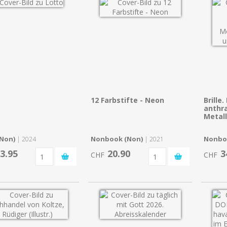
12 Farbstifte - Neon
Brille
anthra
Metal
(Non)
Nonbook (Non)
Nonbo
| 2024
| 2021
3.95
20.90
3
CHF
CHF