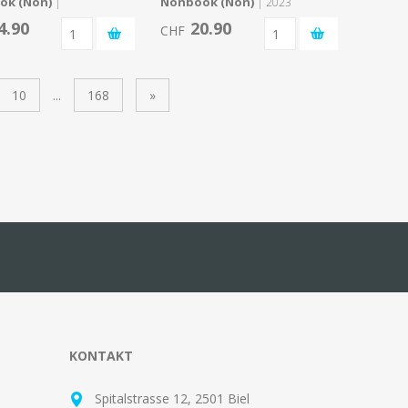
ok (Non)
Nonbook (Non)
|
| 2023
4.90
20.90
CHF
10
...
168
»
KONTAKT
Spitalstrasse 12, 2501 Biel