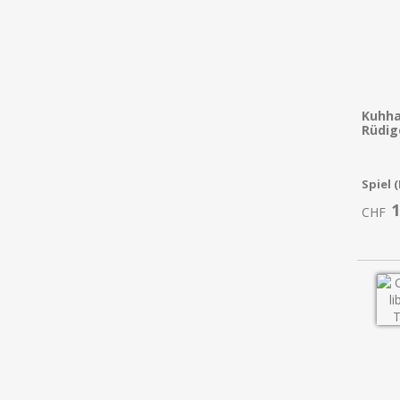
Kuhha
Rüdige
Spiel 
1
CHF