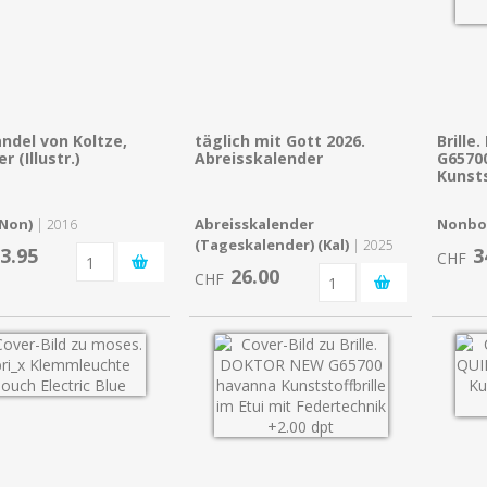
ndel von Koltze,
täglich mit Gott 2026.
Brill
r (Illustr.)
Abreisskalender
G6570
Kunsts
(Non)
Abreisskalender
Nonbo
| 2016
(Tageskalender) (Kal)
| 2025
3.95
3
CHF
26.00
CHF