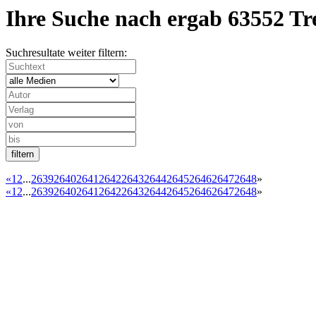
Ihre Suche nach
ergab
63552 Tr
Suchresultate weiter filtern:
«
1
2
...
2639
2640
2641
2642
2643
2644
2645
2646
2647
2648
»
«
1
2
...
2639
2640
2641
2642
2643
2644
2645
2646
2647
2648
»