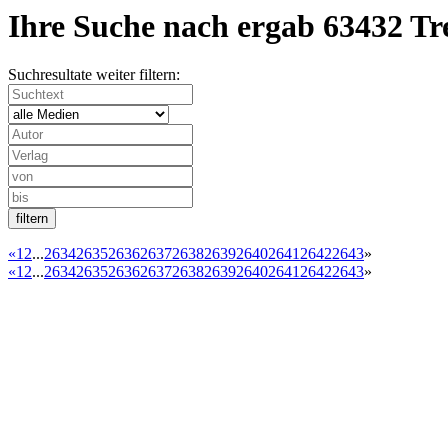
Ihre Suche nach
ergab
63432 Tr
Suchresultate weiter filtern:
«
1
2
...
2634
2635
2636
2637
2638
2639
2640
2641
2642
2643
»
«
1
2
...
2634
2635
2636
2637
2638
2639
2640
2641
2642
2643
»