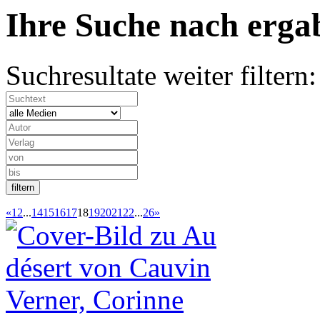
Ihre Suche nach
erg
Suchresultate weiter filtern:
«
1
2
...
14
15
16
17
18
19
20
21
22
...
26
»