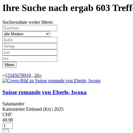
Ihre Suche nach
ergab
603 Treff
Suchresultate weiter filtern:
«
1
2
3
4
5
6
7
8
9
10
...
26
»
Suisse romande von Eberle, Iwona
Salamander
Kartonierter Einband (Kt)
| 2025
CHF
40.90