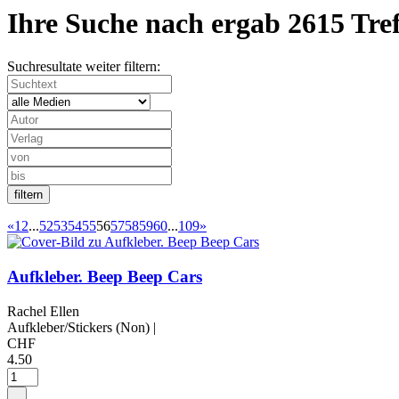
Ihre Suche nach
ergab
2615 Tre
Suchresultate weiter filtern:
«
1
2
...
52
53
54
55
56
57
58
59
60
...
109
»
Aufkleber. Beep Beep Cars
Rachel Ellen
Aufkleber/Stickers (Non)
|
CHF
4.50