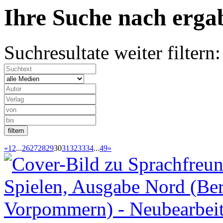
Ihre Suche nach
erg
Suchresultate weiter filtern:
«
1
2
...
26
27
28
29
30
31
32
33
34
...
49
»