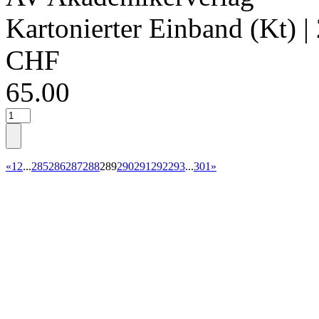
Kartonierter Einband (Kt)
|
CHF
65.00
«
1
2
...
285
286
287
288
289
290
291
292
293
...
301
»