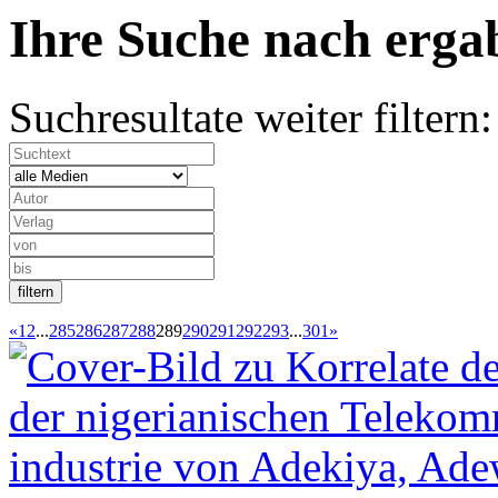
Ihre Suche nach
erg
Suchresultate weiter filtern:
«
1
2
...
285
286
287
288
289
290
291
292
293
...
301
»