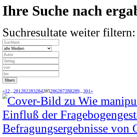
Ihre Suche nach
erg
Suchresultate weiter filtern:
«
1
2
...
281
282
283
284
285
286
287
288
289
...
301
»