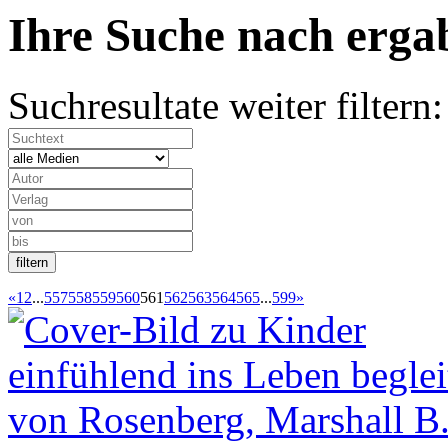
Ihre Suche nach
erg
Suchresultate weiter filtern:
«
1
2
...
557
558
559
560
561
562
563
564
565
...
599
»