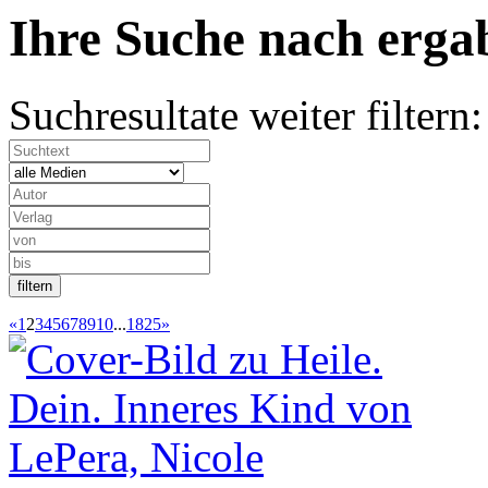
Ihre Suche nach
erg
Suchresultate weiter filtern:
«
1
2
3
4
5
6
7
8
9
10
...
1825
»