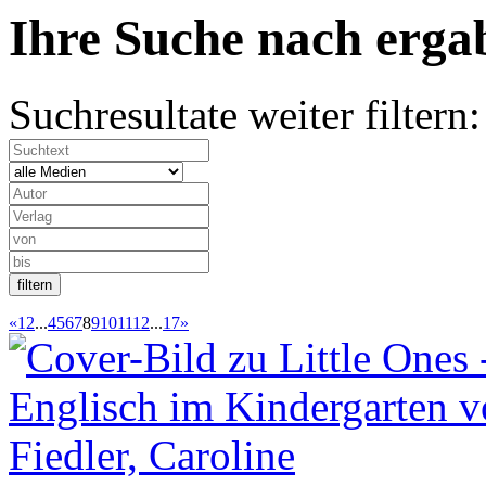
Ihre Suche nach
erg
Suchresultate weiter filtern:
«
1
2
...
4
5
6
7
8
9
10
11
12
...
17
»