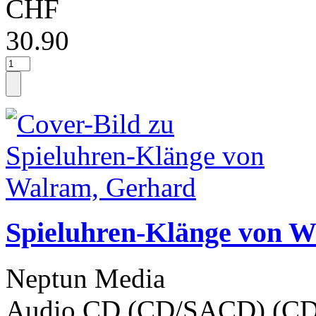
CHF
30.90
Spieluhren-Klänge von 
Neptun Media
Audio CD (CD/SACD) (CD