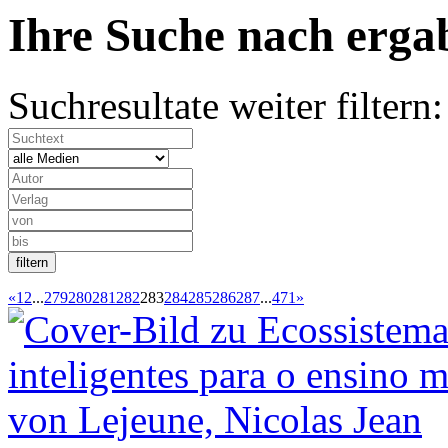
Ihre Suche nach
erg
Suchresultate weiter filtern:
«
1
2
...
279
280
281
282
283
284
285
286
287
...
471
»