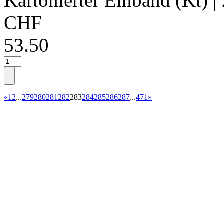
Kartonierter Einband (Kt)
|
CHF
53.50
«
1
2
...
279
280
281
282
283
284
285
286
287
...
471
»