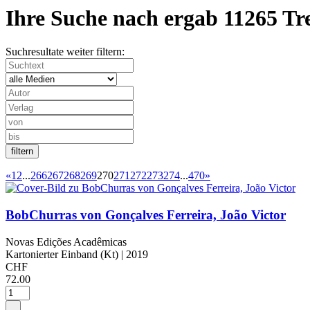
Ihre Suche nach
ergab
11265 Tr
Suchresultate weiter filtern:
«
1
2
...
266
267
268
269
270
271
272
273
274
...
470
»
BobChurras von Gonçalves Ferreira, João Victor
Novas Edições Acadêmicas
Kartonierter Einband (Kt)
| 2019
CHF
72.00