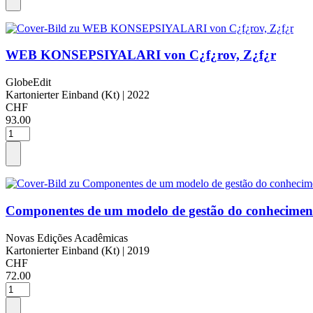
WEB KONSEPSIYALARI von C¿f¿rov, Z¿f¿r
GlobeEdit
Kartonierter Einband (Kt)
| 2022
CHF
93.00
Componentes de um modelo de gestão do conhecimen
Novas Edições Acadêmicas
Kartonierter Einband (Kt)
| 2019
CHF
72.00