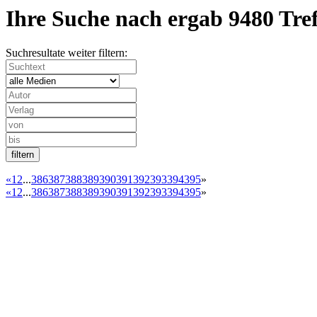
Ihre Suche nach
ergab
9480 Tre
Suchresultate weiter filtern:
«
1
2
...
386
387
388
389
390
391
392
393
394
395
»
«
1
2
...
386
387
388
389
390
391
392
393
394
395
»