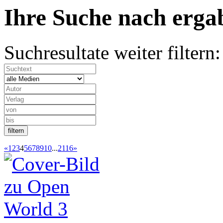
Ihre Suche nach
erg
Suchresultate weiter filtern:
«
1
2
3
4
5
6
7
8
9
10
...
2116
»