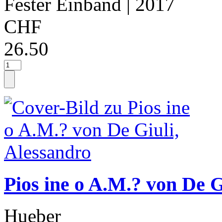
Fester Einband
| 2017
CHF
26.50
Pios ine o A.M.? von De G
Hueber