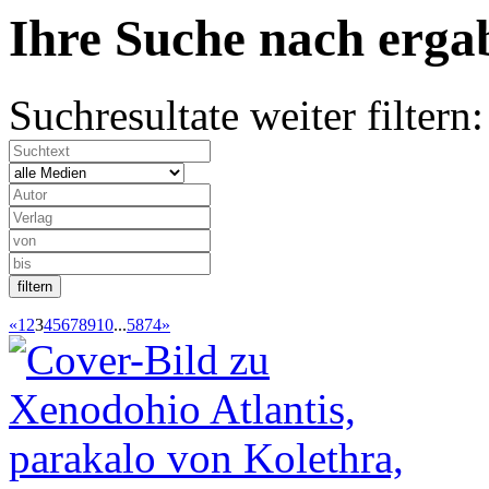
Ihre Suche nach
erg
Suchresultate weiter filtern:
«
1
2
3
4
5
6
7
8
9
10
...
5874
»