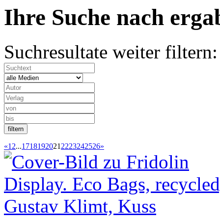
Ihre Suche nach
erg
Suchresultate weiter filtern:
«
1
2
...
17
18
19
20
21
22
23
24
25
26
»