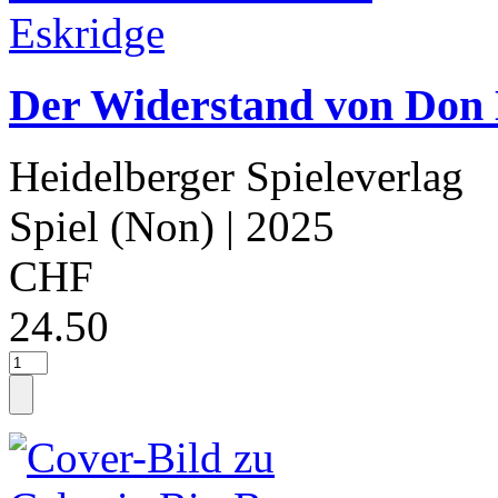
Der Widerstand von Don 
Heidelberger Spieleverlag
Spiel (Non)
| 2025
CHF
24.50