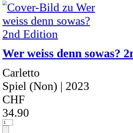
Wer weiss denn sowas? 2
Carletto
Spiel (Non)
| 2023
CHF
34.90