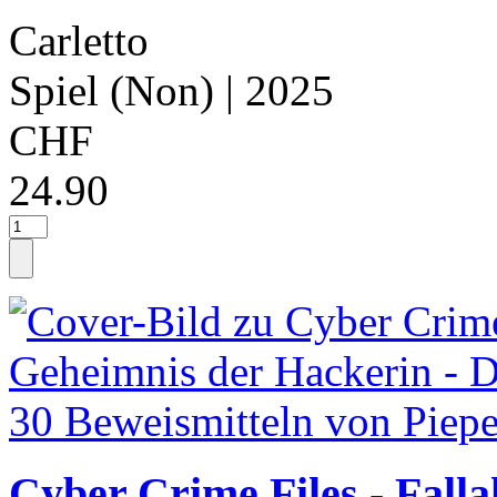
Carletto
Spiel (Non)
| 2025
CHF
24.90
Cyber Crime Files - Fall