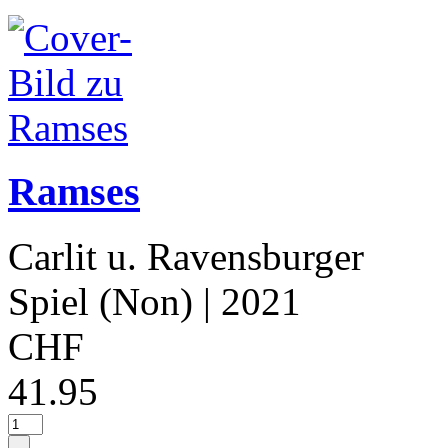
Ramses
Carlit u. Ravensburger
Spiel (Non)
| 2021
CHF
41.95