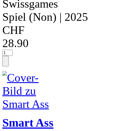
Swissgames
Spiel (Non)
| 2025
CHF
28.90
Smart Ass