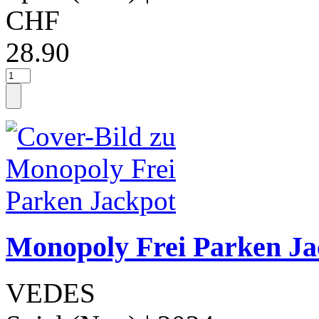
CHF
28.90
Monopoly Frei Parken Ja
VEDES