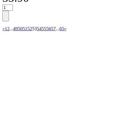
«
1
2
...
49
50
51
52
53
54
55
56
57
...
65
»