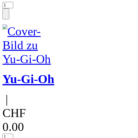
Yu-Gi-Oh
|
CHF
0.00