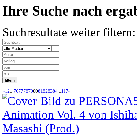
Ihre Suche nach
erg
Suchresultate weiter filtern:
«
1
2
...
76
77
78
79
80
81
82
83
84
...
117
»