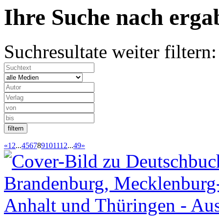
Ihre Suche nach
erg
Suchresultate weiter filtern:
«
1
2
...
4
5
6
7
8
9
10
11
12
...
49
»