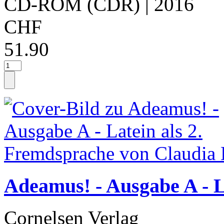
CD-ROM (CDR)
| 2016
CHF
51.90
Adeamus! - Ausgabe A - L
Cornelsen Verlag