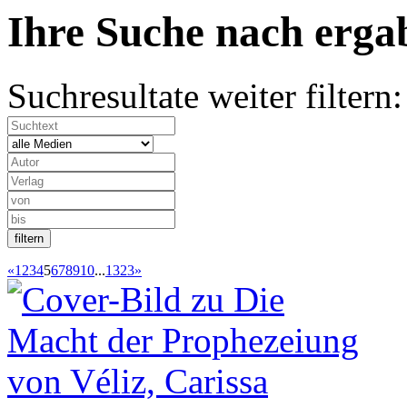
Ihre Suche nach
erg
Suchresultate weiter filtern:
«
1
2
3
4
5
6
7
8
9
10
...
1323
»