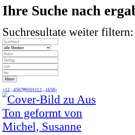
Ihre Suche nach
erg
Suchresultate weiter filtern:
«
1
2
...
4
5
6
7
8
9
10
11
12
...
1658
»