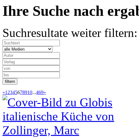
Ihre Suche nach
erg
Suchresultate weiter filtern:
«
1
2
3
4
5
6
7
8
9
10
...
469
»