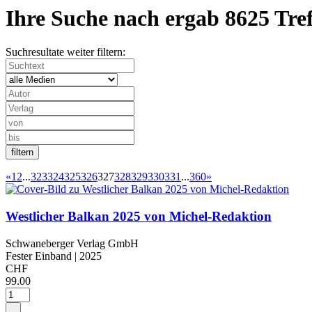
Ihre Suche nach
ergab
8625 Tre
Suchresultate weiter filtern:
«
1
2
...
323
324
325
326
327
328
329
330
331
...
360
»
Westlicher Balkan 2025 von Michel-Redaktion
Schwaneberger Verlag GmbH
Fester Einband
| 2025
CHF
99.00