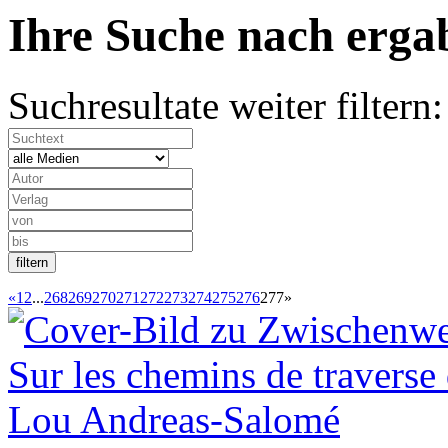
Ihre Suche nach
erg
Suchresultate weiter filtern:
«
1
2
...
268
269
270
271
272
273
274
275
276
277
»