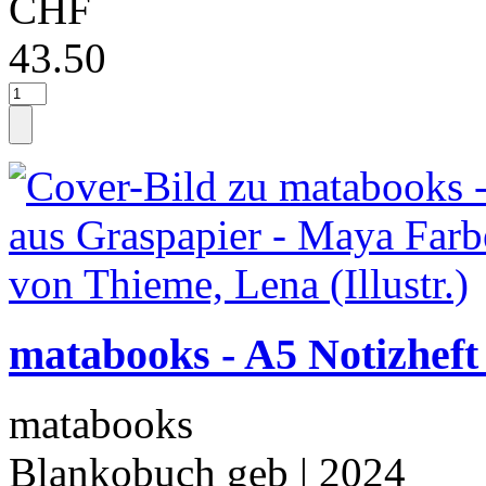
CHF
43.50
matabooks - A5 Notizheft
matabooks
Blankobuch geb
| 2024