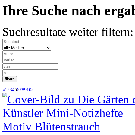
Ihre Suche nach
erg
Suchresultate weiter filtern:
«
1
2
3
4
5
6
7
8
9
10
»