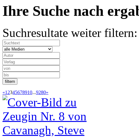
Ihre Suche nach
erg
Suchresultate weiter filtern:
«
1
2
3
4
5
6
7
8
9
10
...
9280
»